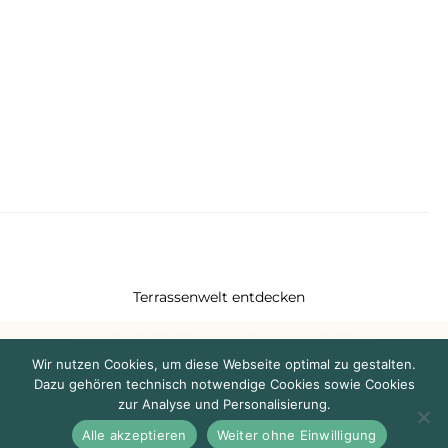
RENSON® DAS
ORIGINAL:
MAßSTÄBE IN
DESIGN UND
FUNKTIONALITÄT
Terrassenwelt entdecken
Wir nutzen Cookies, um diese Webseite optimal zu gestalten.
Dazu gehören technisch notwendige Cookies sowie Cookies
zur Analyse und Personalisierung.
Alle akzeptieren
Weiter ohne Einwilligung
Anfrage