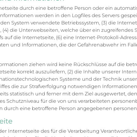
ernetseite durch eine betroffene Person oder ein automa
nformationen werden in den Logfiles des Servers gespei
den System verwendete Betriebssystem, (3) die Internet
, (4) die Unterwebseiten, welche über ein zugreifendes 
 auf die Internetseite, (6) eine Internet-Protokoll-Adress
ten und Informationen, die der Gefahrenabwehr im Falle
ormationen ziehen wird keine Rückschlüsse auf die bet
etseite korrekt auszuliefern, (2) die Inhalte unserer Int
ormationstechnologischen Systeme und der Technik unsere
riffes die zur Strafverfolgung notwendigen Information
ts statistisch und ferner mit dem Ziel ausgewertet, d
es Schutzniveau für die von uns verarbeiteten persone
llen durch eine betroffene Person angegebenen persone
eite
uf der Internetseite des für die Verarbeitung Verantwor