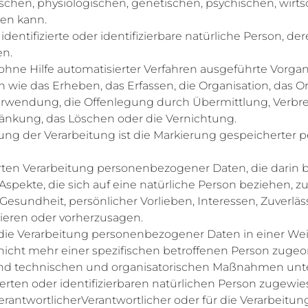
en, physiologischen, genetischen, psychischen, wirtscha
den kann.
identifizierte oder identifizierbare natürliche Person,
en.
 ohne Hilfe automatisierter Verfahren ausgeführte Vorga
 das Erheben, das Erfassen, die Organisation, das Or
erwendung, die Offenlegung durch Übermittlung, Verbre
ränkung, das Löschen oder die Vernichtung.
g der Verarbeitung ist die Markierung gespeicherter p
isierten Verarbeitung personenbezogener Daten, die dari
pekte, die sich auf eine natürliche Person beziehen, 
 Gesundheit, persönlicher Vorlieben, Interessen, Zuverläss
sieren oder vorherzusagen.
ie Verarbeitung personenbezogener Daten in einer We
nicht mehr einer spezifischen betroffenen Person zugeo
d technischen und organisatorischen Maßnahmen unterl
erten oder identifizierbaren natürlichen Person zugewi
rantwortlicherVerantwortlicher oder für die Verarbeitung