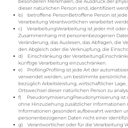
besonderen Merkmalen, die Ausdruck der physisch
dieser natürlichen Person sind, identifiziert wer
b) betroffene PersonBetroffene Person ist jede 
Verarbeitung Verantwortlichen verarbeitet werd
c) VerarbeitungVerarbeitung ist jeder mit oder
Zusammenhang mit personenbezogenen Daten wie
Veränderung, das Auslesen, das Abfragen, die V
den Abgleich oder die Verknüpfung, die Einsch
d) Einschränkung der VerarbeitungEinschränkun
künftige Verarbeitung einzuschränken.
e) ProfilingProfiling ist jede Art der automat
verwendet werden, um bestimmte persönliche As
bezüglich Arbeitsleistung, wirtschaftlicher Lage,
Ortswechsel dieser natürlichen Person zu analy
f) PseudonymisierungPseudonymisierung ist d
ohne Hinzuziehung zusätzlicher Informationen 
Informationen gesondert aufbewahrt werden un
personenbezogenen Daten nicht einer identifizi
g) Verantwortlicher oder für die Verarbeitung Ve