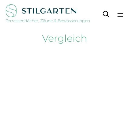

Terrassendächer, Zäune & Bewässerungen
Sk
Vergleich
to
co